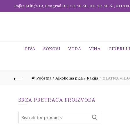
Rajka Mitića 12, Beograd
011 414 40 50
,
011 414 40 51
,
011 414
PIVA
SOKOVI
VODA
VINA
CIDERI I
Početna
Alkoholna pića
Rakija
ZLATNA VILJ
BRZA PRETRAGA PROIZVODA
Search
for: