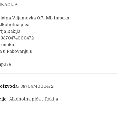
IKACIJA
latna Viljamovka 0.7l Mb Impeks
lkoholna pića
ija Rakija
 3870474000472
ristika
 u Pakovanju 6
pare
roizvoda:
3870474000472
ije:
Alkoholna pića
,
Rakija