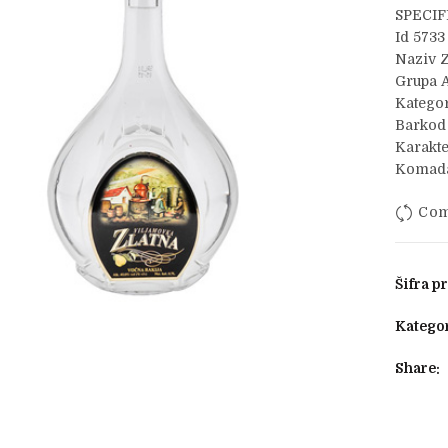
SPECIF
Id 5733
Naziv Z
Grupa A
Kategor
Barkod
Karakte
Komada
Com
Šifra p
Kategor
Share