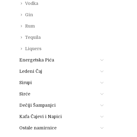
Vodka
Gin
Rum
Tequila
Liquers
Energetska Pića
Ledeni Čaj
Sirupi
Sirće
Dečiji Šampanjci
Kafa Čajevi i Napici
Ostale namirnice