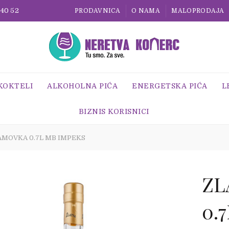
 40 52
PRODAVNICA
O NAMA
MALOPRODAJA
 KOKTELI
ALKOHOLNA PIĆA
ENERGETSKA PIĆA
L
BIZNIS KORISNICI
AMOVKA 0.7L MB IMPEKS
ZL
0.