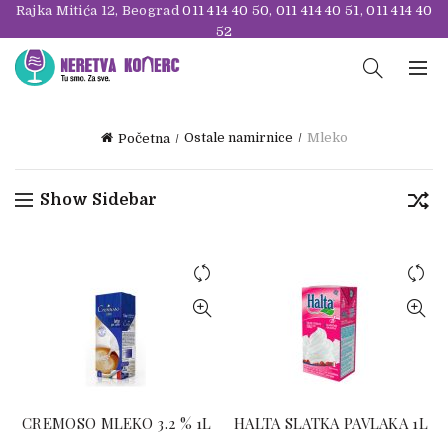
Rajka Mitića 12, Beograd
011 414 40 50
,
011 414 40 51
,
011 414 40
52
Ostale namirnice
Mleko
Početna
Show Sidebar
CREMOSO MLEKO 3.2 % 1L
HALTA SLATKA PAVLAKA 1L