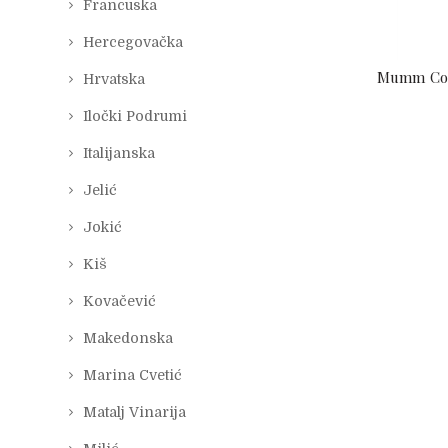
Francuska
Hercegovačka
Mumm Cor
Hrvatska
Iločki Podrumi
Italijanska
Jelić
Jokić
Kiš
Kovačević
Makedonska
Marina Cvetić
Matalj Vinarija