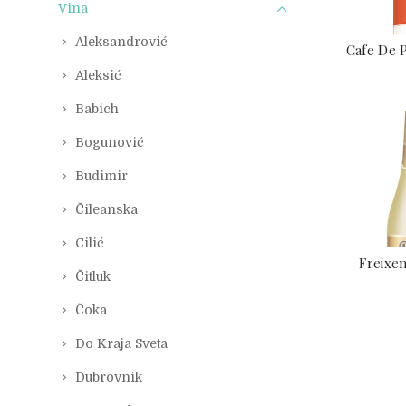
Vina
Aleksandrović
Cafe De P
Aleksić
Babich
Bogunović
Budimir
Čileanska
Cilić
Freixen
Čitluk
Čoka
Do Kraja Sveta
Dubrovnik