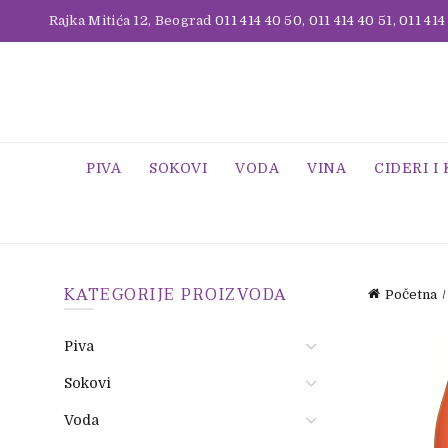
Rajka Mitića 12, Beograd
011 414 40 50
,
011 414 40 51
,
011 414
PIVA
SOKOVI
VODA
VINA
CIDERI I
KATEGORIJE PROIZVODA
Početna
Piva
Sokovi
Voda