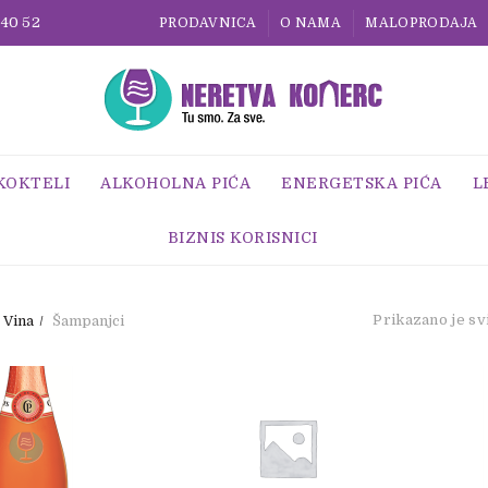
 40 52
PRODAVNICA
O NAMA
MALOPRODAJA
 KOKTELI
ALKOHOLNA PIĆA
ENERGETSKA PIĆA
L
BIZNIS KORISNICI
Prikazano je svi
Vina
Šampanjci