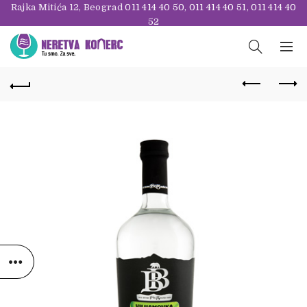
Rajka Mitića 12, Beograd
011 414 40 50
,
011 414 40 51
,
011 414 40
52