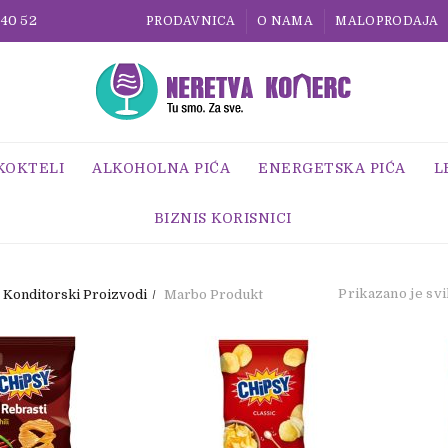
 40 52
PRODAVNICA
O NAMA
MALOPRODAJA
 KOKTELI
ALKOHOLNA PIĆA
ENERGETSKA PIĆA
L
BIZNIS KORISNICI
Prikazano je svi
Konditorski Proizvodi
Marbo Produkt