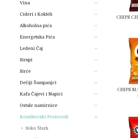
Vina
Cideri i Kokteli
CHIPS CH
Alkoholna pića
Energetska Pića
Ledeni Čaj
Sirupi
Sirće
Dečiji Šampanjci
CHIPS MA
Kafa Čajevi i Napici
Ostale namirnice
Konditorski Proizvodi
Soko Štark