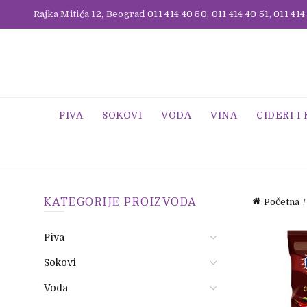
Rajka Mitića 12, Beograd
011 414 40 50
,
011 414 40 51
,
011 414
PIVA
SOKOVI
VODA
VINA
CIDERI I
KATEGORIJE PROIZVODA
Početna
Piva
Sokovi
Voda