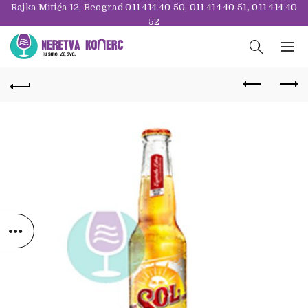
Rajka Mitića 12, Beograd
011 414 40 50
,
011 414 40 51
,
011 414 40
52