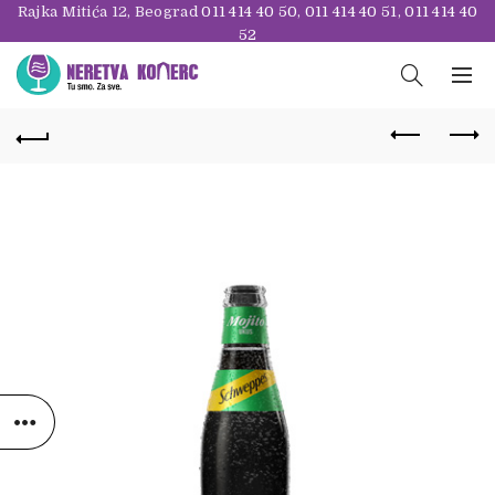
Rajka Mitića 12, Beograd
011 414 40 50
,
011 414 40 51
,
011 414 40
52