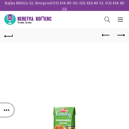
Rajka Mitića 12, Beograd
011 414 40 50
,
011 414 40 51
,
011 414 40
52