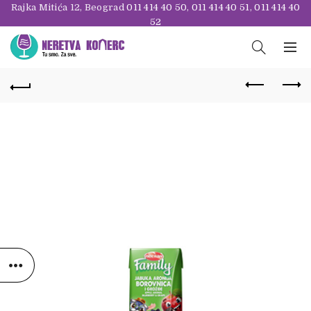
Rajka Mitića 12, Beograd
011 414 40 50
,
011 414 40 51
,
011 414 40
52