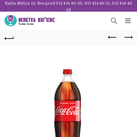
Rajka Mitića 12, Beograd
011 414 40 50
,
011 414 40 51
,
011 414 40
52