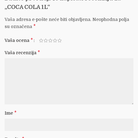
„COCA COLA 1L“
Vaša adresa e-pošte neće biti objavljena.
Neophodna polja
*
su označena
*
Vaša ocena
*
Vaša recenzija
*
Ime