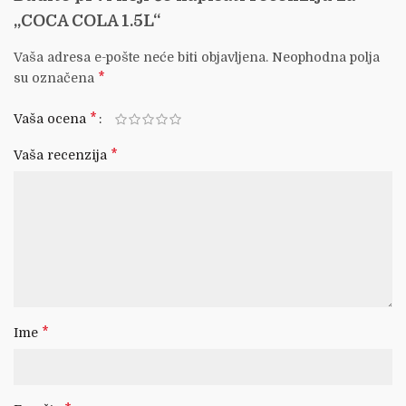
„COCA COLA 1.5L“
Vaša adresa e-pošte neće biti objavljena.
Neophodna polja
*
su označena
*
Vaša ocena
*
Vaša recenzija
*
Ime