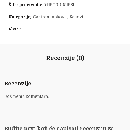
Šifra proizvoda:
5449000051981
Kategorije:
Gazirani sokovi
,
Sokovi
Share
Recenzije (0)
Recenzije
Još nema komentara.
Budite prvi koji će napisati recenziju za