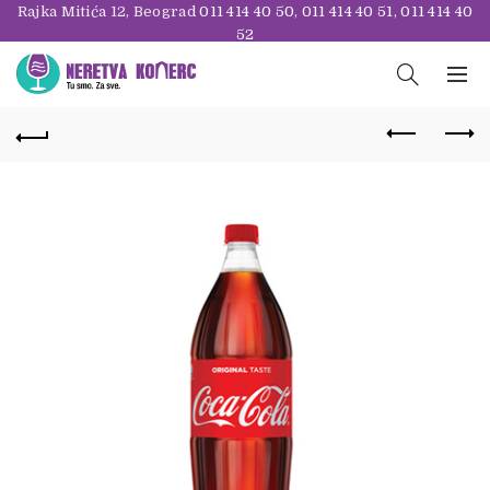
Rajka Mitića 12, Beograd
011 414 40 50
,
011 414 40 51
,
011 414 40
52