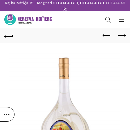
Rajka Mitića 12, Beograd
011 414 40 50
,
011 414 40 51
,
011 414 40
52