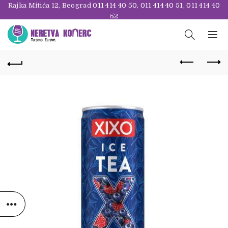
Rajka Mitića 12, Beograd
011 414 40 50
,
011 414 40 51
,
011 414 40
52