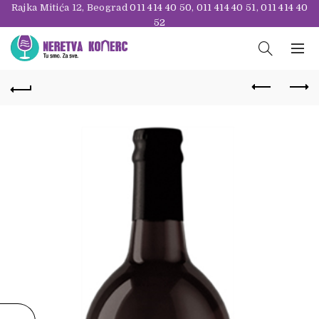
Rajka Mitića 12, Beograd
011 414 40 50
,
011 414 40 51
,
011 414 40
52