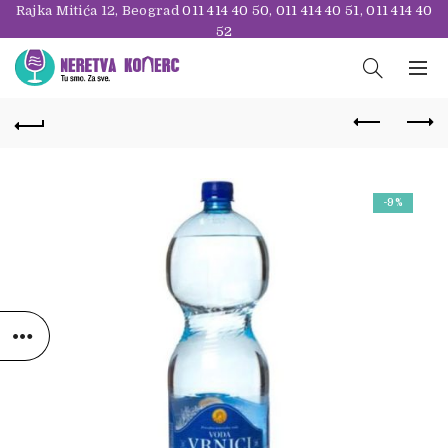
Rajka Mitića 12, Beograd
011 414 40 50
,
011 414 40 51
,
011 414 40
52
-9%