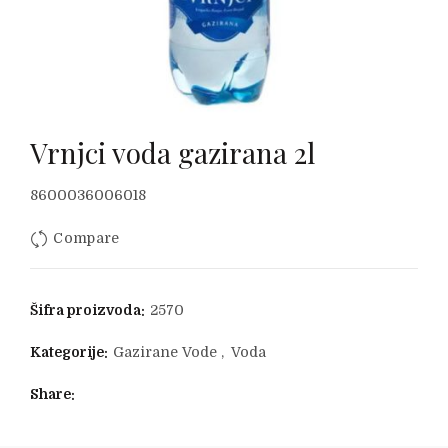
Vrnjci voda gazirana 2l
Originalna
Trenutna
8600036006018
Compare
cena
cena
je
je:
Šifra proizvoda:
2570
bila:
35.60 RSD.
Kategorije:
Gazirane Vode
,
Voda
38.94 RSD.
Share