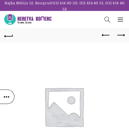
Rajka Mitića 12, Beograd
011 414 40 50
,
011 414 40 51
,
011 414 40
52