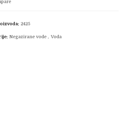
pare
a
a
roizvoda:
2425
:
30 RSD.
ije:
Negazirane vode
,
Voda
76 RSD.