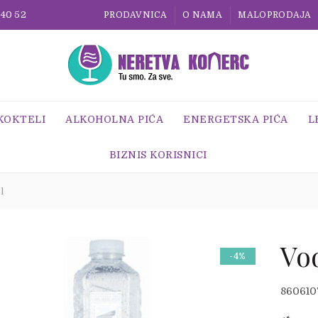
 40 52
PRODAVNICA
O NAMA
MALOPRODAJA
 KOKTELI
ALKOHOLNA PIĆA
ENERGETSKA PIĆA
L
BIZNIS KORISNICI
l
Vod
-4%
Ori
Tre
860610