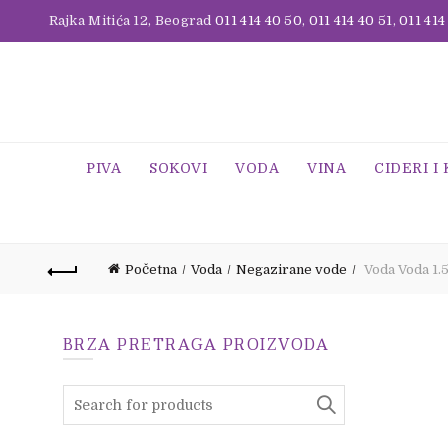
Rajka Mitića 12, Beograd
011 414 40 50
,
011 414 40 51
,
011 414
PIVA
SOKOVI
VODA
VINA
CIDERI I
Početna
Voda
Negazirane vode
Voda Voda 1.5
BRZA PRETRAGA PROIZVODA
Search
for: