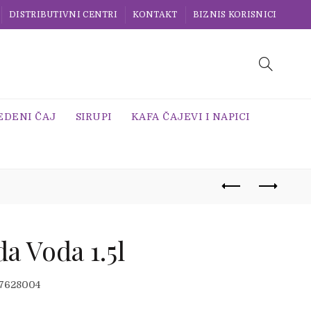
DISTRIBUTIVNI CENTRI
KONTAKT
BIZNIS KORISNICI
EDENI ČAJ
SIRUPI
KAFA ČAJEVI I NAPICI
a Voda 1.5l
ginalna
nutna
7628004