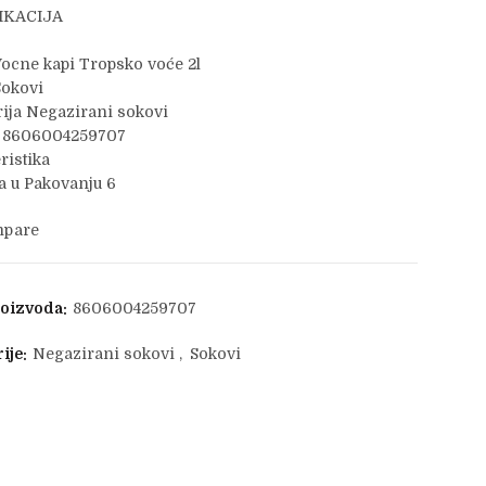
IKACIJA
9
ocne kapi Tropsko voće 2l
Sokovi
ija Negazirani sokovi
 8606004259707
ristika
 u Pakovanju 6
pare
roizvoda:
8606004259707
ije:
Negazirani sokovi
,
Sokovi