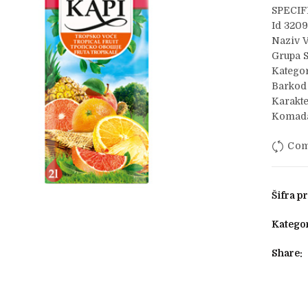
SPECIF
Id 320
Naziv V
Grupa 
Kategor
Barkod
Karakte
Komada
Com
Šifra p
Kategor
Share