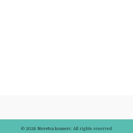
© 2026
Neretva komerc
. All rights reserved