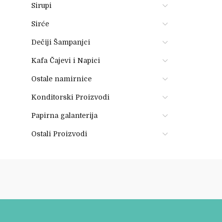
Sirupi
Sirće
Dečiji Šampanjci
Kafa Čajevi i Napici
Ostale namirnice
Konditorski Proizvodi
Papirna galanterija
Ostali Proizvodi