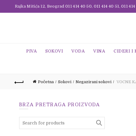
Rajka Mitića 12, Beograd
011 414 40 50
,
011 414 40 51
,
011 414
PIVA
SOKOVI
VODA
VINA
CIDERI I
Početna
Sokovi
Negazirani sokovi
VOCNE KA
BRZA PRETRAGA PROIZVODA
Search
for: