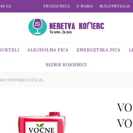
 40 52
PRODAVNICA
O NAMA
MALOPRODAJA
 KOKTELI
ALKOHOLNA PIĆA
ENERGETSKA PIĆA
L
BIZNIS KORISNICI
PI TROPSKO VOĆE 2L
VO
VO