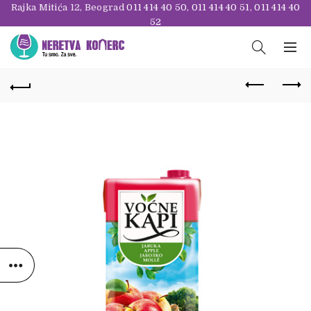
Rajka Mitića 12, Beograd
011 414 40 50
,
011 414 40 51
,
011 414 40
52