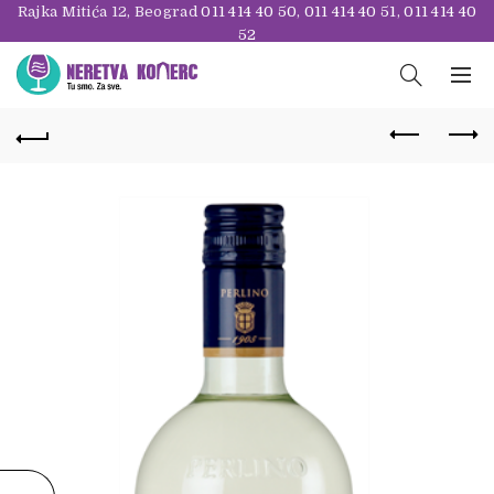
Rajka Mitića 12, Beograd
011 414 40 50
,
011 414 40 51
,
011 414 40
52