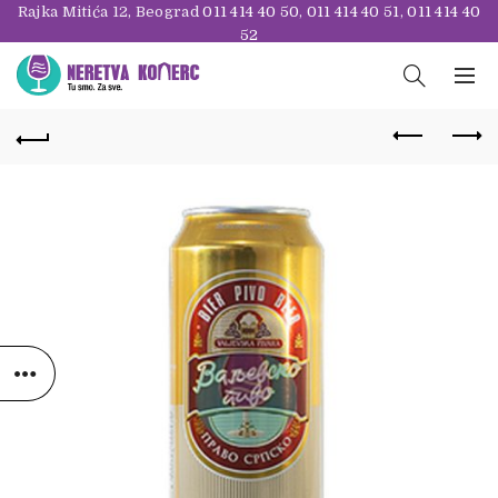
Rajka Mitića 12, Beograd
011 414 40 50
,
011 414 40 51
,
011 414 40
52