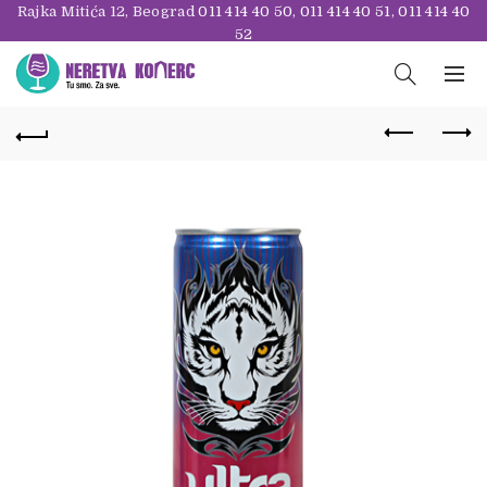
Rajka Mitića 12, Beograd
011 414 40 50
,
011 414 40 51
,
011 414 40
52