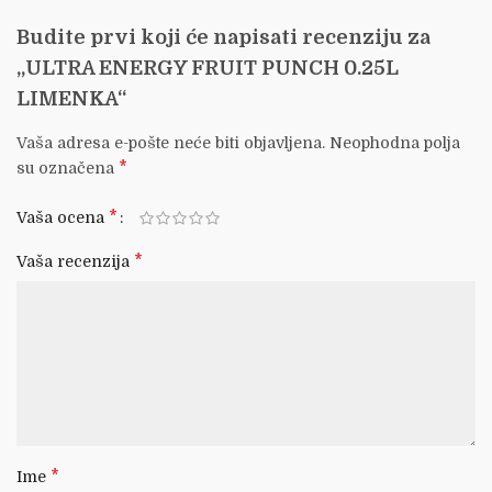
Budite prvi koji će napisati recenziju za
„ULTRA ENERGY FRUIT PUNCH 0.25L
LIMENKA“
Vaša adresa e-pošte neće biti objavljena.
Neophodna polja
*
su označena
*
Vaša ocena
*
Vaša recenzija
*
Ime