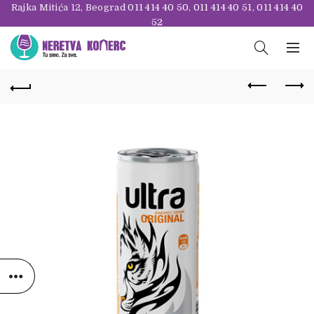
Rajka Mitića 12, Beograd
011 414 40 50
,
011 414 40 51
,
011 414 40
52