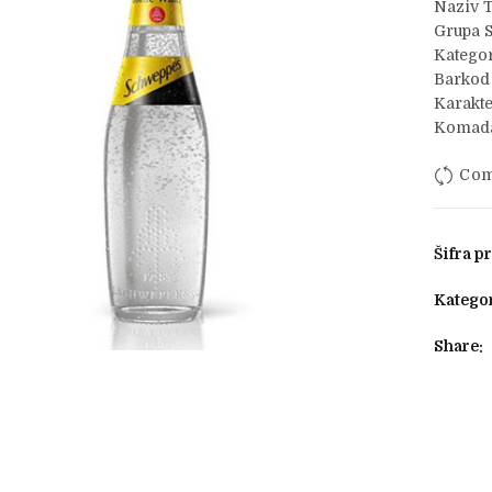
Naziv T
Grupa 
Kategor
Barkod
Karakte
Komada
Com
Šifra p
Kategor
Share