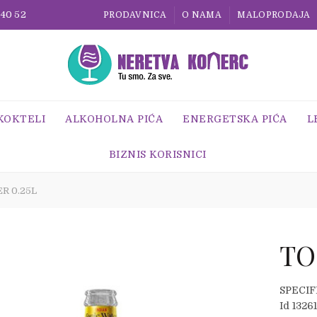
 40 52
PRODAVNICA
O NAMA
MALOPRODAJA
 KOKTELI
ALKOHOLNA PIĆA
ENERGETSKA PIĆA
L
BIZNIS KORISNICI
R 0.25L
TO
SPECIF
Id 1326