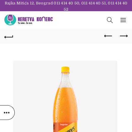
Rajka Mitića 12, Beograd
011 414 40 50
,
011 414 40 51
,
011 414 40
52