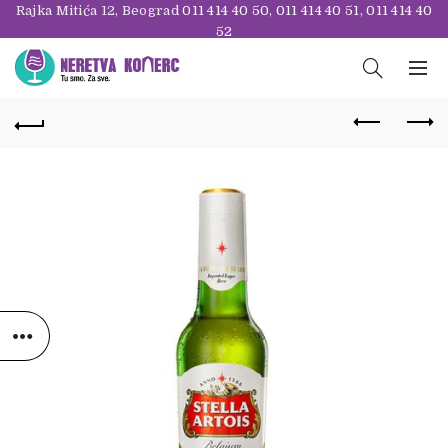
Rajka Mitića 12, Beograd
011 414 40 50
,
011 414 40 51
,
011 414 40
52