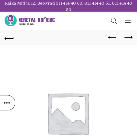
Rajka Mitića 12, Beograd
011 414 40 50
,
011 414 40 51
,
011 414 40
52