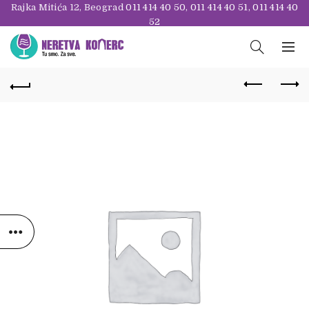
Rajka Mitića 12, Beograd
011 414 40 50
,
011 414 40 51
,
011 414 40
52