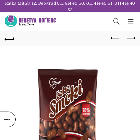
Rajka Mitića 12, Beograd
011 414 40 50
,
011 414 40 51
,
011 414 40
52