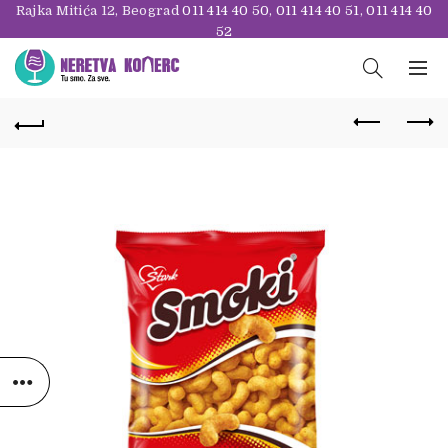
Rajka Mitića 12, Beograd
011 414 40 50
,
011 414 40 51
,
011 414 40
52