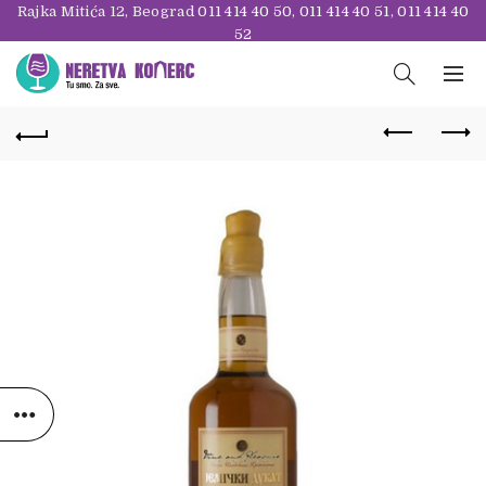
Rajka Mitića 12, Beograd
011 414 40 50
,
011 414 40 51
,
011 414 40
52