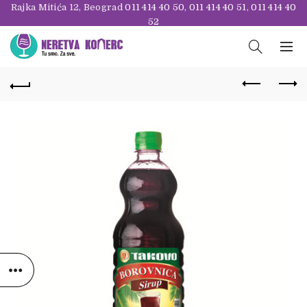
Rajka Mitića 12, Beograd
011 414 40 50
,
011 414 40 51
,
011 414 40
52