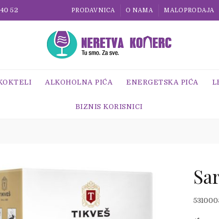
 40 52
PRODAVNICA
O NAMA
MALOPRODAJA
 KOKTELI
ALKOHOLNA PIĆA
ENERGETSKA PIĆA
L
BIZNIS KORISNICI
Sar
531000