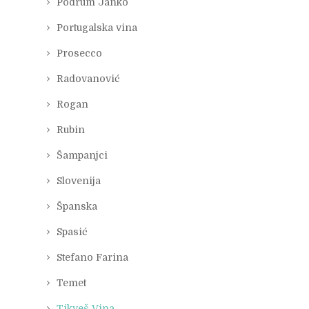
Podrum Janko
Portugalska vina
Prosecco
Radovanović
Rogan
Rubin
Šampanjci
Slovenija
Španska
Spasić
Stefano Farina
Temet
Tikveš Vina