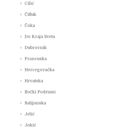
Cilić
Čitluk
Čoka
Do Kraja Sveta
Dubrovnik
Francuska
Hercegovačka
Hrvatska
Iločki Podrumi
Italijanska
Jelić
Jokić