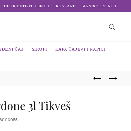
DISTRIBUTIVNI CENTRI
KONTAKT
BIZNIS KORISNICI
EDENI ČAJ
SIRUPI
KAFA ČAJEVI I NAPICI
done 3l Tikveš
8006955