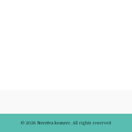
© 2026
Neretva komerc
. All rights reserved