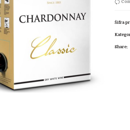
Com
Šifra p
Kategor
Share