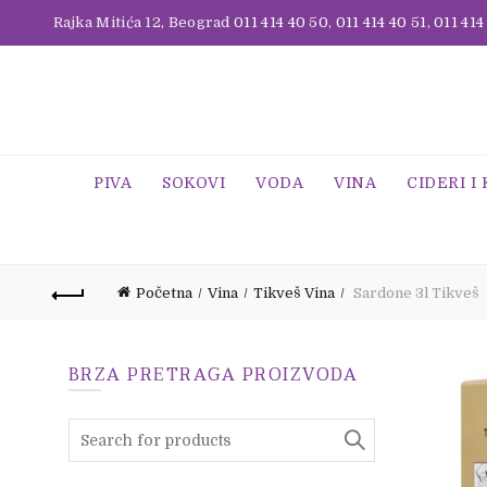
Rajka Mitića 12, Beograd
011 414 40 50
,
011 414 40 51
,
011 414
PIVA
SOKOVI
VODA
VINA
CIDERI I
Početna
Vina
Tikveš Vina
Sardone 3l Tikveš
BRZA PRETRAGA PROIZVODA
Search
for: