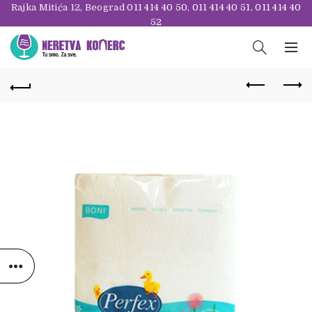
Rajka Mitića 12, Beograd
011 414 40 50
,
011 414 40 51
,
011 414 40
52