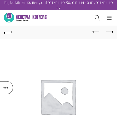
Rajka Mitića 12, Beograd
011 414 40 50
,
011 414 40 51
,
011 414 40
52