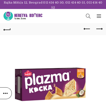
Rajka Mitića 12, Beograd
011 414 40 50
,
011 414 40 51
,
011 414 40
52