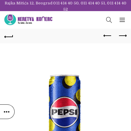
Rajka Mitića 12, Beograd
011 414 40 50
,
011 414 40 51
,
011 414 40
52