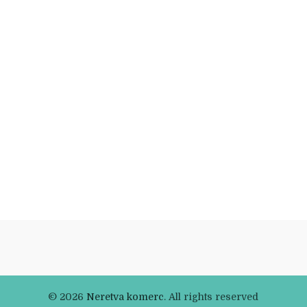
© 2026
Neretva komerc
. All rights reserved