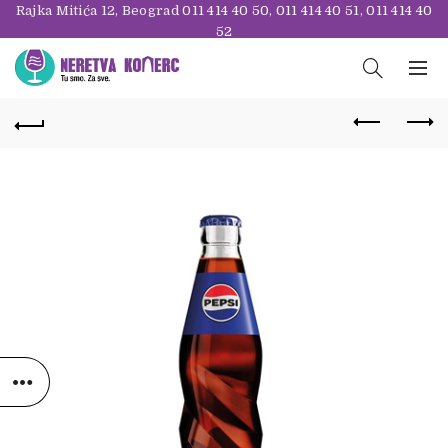
Rajka Mitića 12, Beograd
011 414 40 50
,
011 414 40 51
,
011 414 40
52