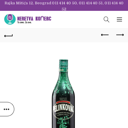
Rajka Mitića 12, Beograd
011 414 40 50
,
011 414 40 51
,
011 414 40
52