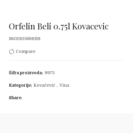
Orfelin Beli 0.75l Kovacevic
Originalna
Trenutna
8600103498319
Compare
cena
cena
je
je:
Šifra proizvoda:
9975
bila:
345.00 RSD.
Kategorije:
Kovačević
,
Vina
395.52 RSD.
Share