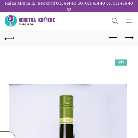
Rajka Mitića 12, Beograd
011 414 40 50
,
011 414 40 51
,
011 414 40
52
-13%