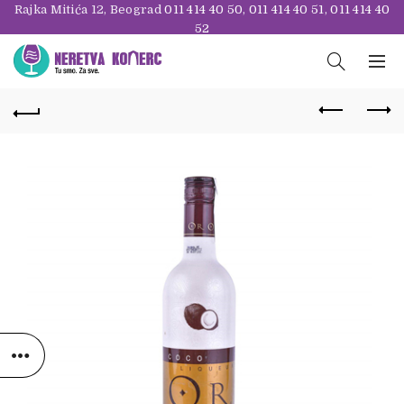
Rajka Mitića 12, Beograd
011 414 40 50
,
011 414 40 51
,
011 414 40
52