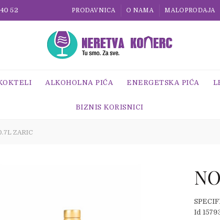
 40 52
PRODAVNICA
O NAMA
MALOPRODAJA
 KOKTELI
ALKOHOLNA PIĆA
ENERGETSKA PIĆA
L
BIZNIS KORISNICI
.7L ZARIC
NO
SPECIF
Id 1579