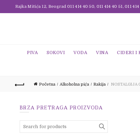
Rajka Mitića 12, Beograd
011 414 40 50
,
011 414 40 51
,
011 414
PIVA
SOKOVI
VODA
VINA
CIDERI I
Početna
Alkoholna pića
Rakija
NOSTALGIJA 0
BRZA PRETRAGA PROIZVODA
Search
for: