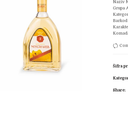
Naziv N
Grupa A
Kategor
Barkod
Karakte
Komada
Com
Šifra p
Kategor
Share