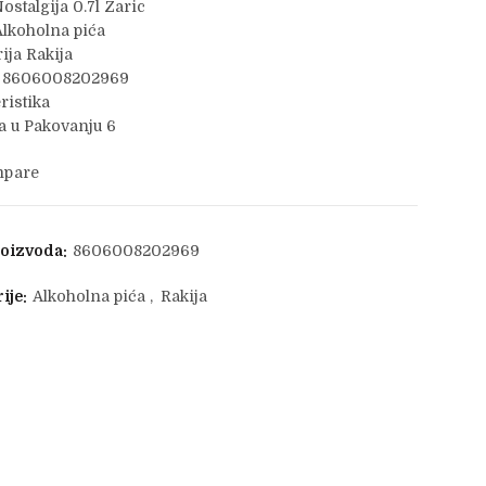
ostalgija 0.7l Zaric
lkoholna pića
ija Rakija
 8606008202969
ristika
 u Pakovanju 6
pare
roizvoda:
8606008202969
ije:
Alkoholna pića
,
Rakija