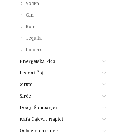
Vodka
Gin
Rum
Tequila
Liquers
Energetska Pića
Ledeni Čaj
Sirupi
Sirće
Dečiji Šampanjci
Kafa Čajevi i Napici
Ostale namirnice