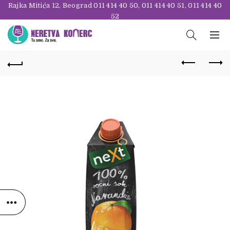
Rajka Mitića 12, Beograd
011 414 40 50
,
011 414 40 51
,
011 414 40
52