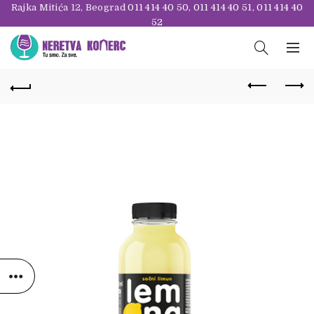
Rajka Mitića 12, Beograd
011 414 40 50
,
011 414 40 51
,
011 414 40
52