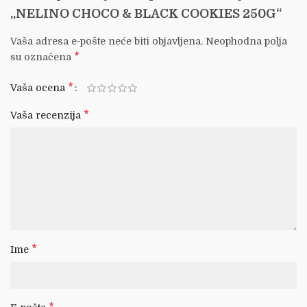
„NELINO CHOCO & BLACK COOKIES 250G“
Vaša adresa e-pošte neće biti objavljena.
Neophodna polja
*
su označena
*
Vaša ocena
*
Vaša recenzija
*
Ime