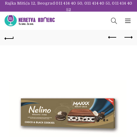
Rajka Mitića 12, Beograd
011 414 40 50
,
011 414 40 51
,
011 414 40
52