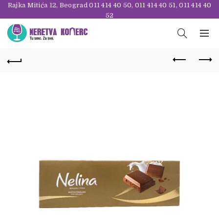
Rajka Mitića 12, Beograd
011 414 40 50
,
011 414 40 51
,
011 414 40
52