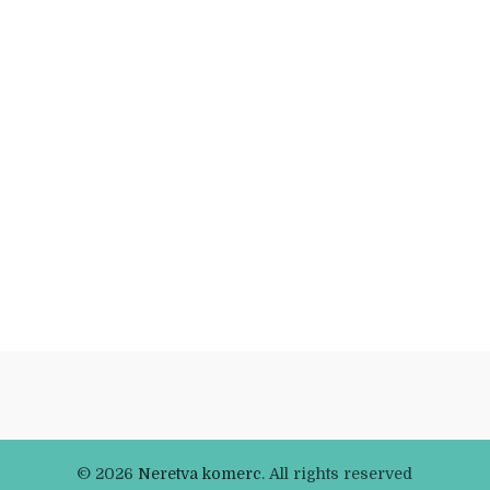
© 2026
Neretva komerc
. All rights reserved