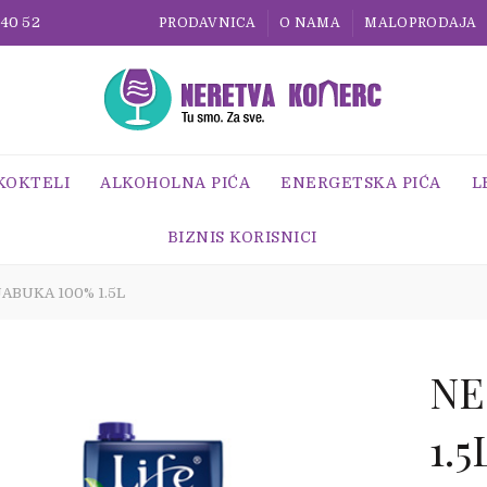
 40 52
PRODAVNICA
O NAMA
MALOPRODAJA
 KOKTELI
ALKOHOLNA PIĆA
ENERGETSKA PIĆA
L
BIZNIS KORISNICI
ABUKA 100% 1.5L
NE
1.5