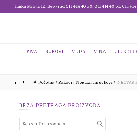
Rajka Mitića 12, Beograd
011 414 40 50
,
011 414 40 51
,
011 414
PIVA
SOKOVI
VODA
VINA
CIDERI I
Početna
Sokovi
Negazirani sokovi
NECTAR J
BRZA PRETRAGA PROIZVODA
Search
for: