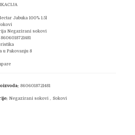
IKACIJA
0
ectar Jabuka 100% 1.5l
Sokovi
ija Negazirani sokovi
 8606018721481
ristika
 u Pakovanju 8
pare
roizvoda:
8606018721481
ije:
Negazirani sokovi
,
Sokovi