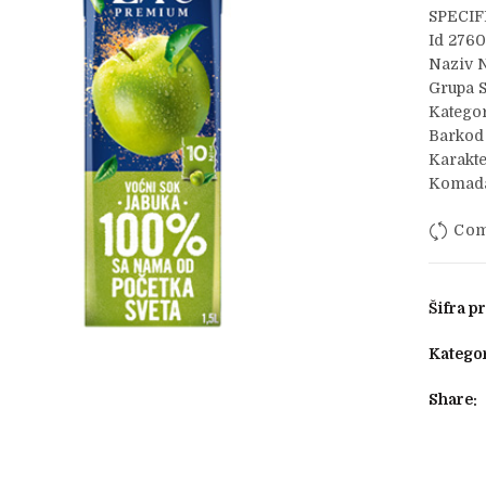
SPECIF
Id 276
Naziv N
Grupa 
Kategor
Barkod
Karakte
Komada
Com
Šifra p
Kategor
Share