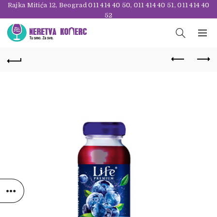
Rajka Mitića 12, Beograd
011 414 40 50
,
011 414 40 51
,
011 414 40
52