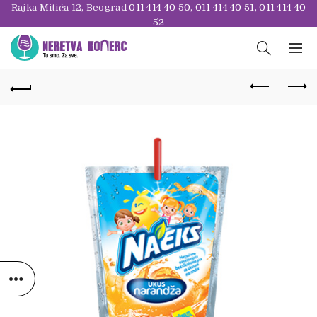
Rajka Mitića 12, Beograd
011 414 40 50
,
011 414 40 51
,
011 414 40
52